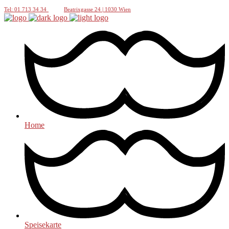
Tel: 01 713 34 34
Beatrixgasse 24 | 1030 Wien
Home
Speisekarte