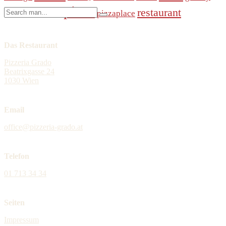
pizza
Search
restaurant
online
pizzaplace
modern
order
for:
Das Restaurant
Pizzeria Grado
Beatrixgasse 24
1030 Wien
Email
office@pizzeria-grado.at
Telefon
01 713 34 34
Seiten
Impressum