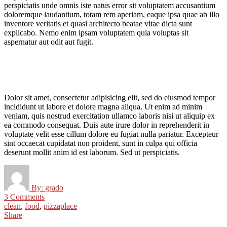
perspiciatis unde omnis iste natus error sit voluptatem accusantium
doloremque laudantium, totam rem aperiam, eaque ipsa quae ab illo
inventore veritatis et quasi architecto beatae vitae dicta sunt
explicabo. Nemo enim ipsam voluptatem quia voluptas sit
aspernatur aut odit aut fugit.
Dolor sit amet, consectetur adipisicing elit, sed do eiusmod tempor
incididunt ut labore et dolore magna aliqua. Ut enim ad minim
veniam, quis nostrud exercitation ullamco laboris nisi ut aliquip ex
ea commodo consequat. Duis aute irure dolor in reprehenderit in
voluptate velit esse cillum dolore eu fugiat nulla pariatur. Excepteur
sint occaecat cupidatat non proident, sunt in culpa qui officia
deserunt mollit anim id est laborum. Sed ut perspiciatis.
By:
grado
3 Comments
clean
,
food
,
pizzaplace
Share